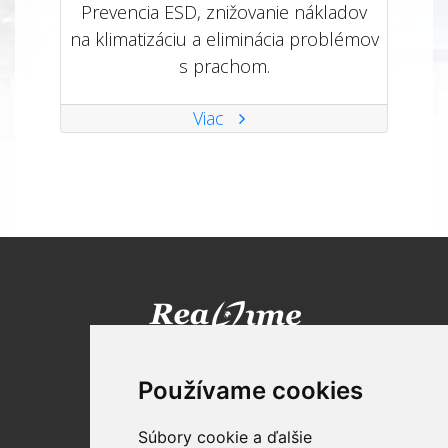
Prevencia ESD, znižovanie nákladov
na klimatizáciu a eliminácia problémov
s prachom.
Viac
Realtime TECHNOLOGIES SK , s.r.o.
Technická 5
Používame cookies
821 04 Bratislava
Súbory cookie a ďalšie
Tel: +421 2 2120 1800