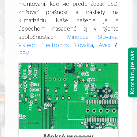
montovaní, kde vie predchádzať ESD,
znižovať prašnosť a náklady na
klimatizáciu. Naše riešenie je s
úspechom nasadené aj v týchto
spoločnostiach:
Minebea Slovakia
,
Visteon Electronics Slovakia
,
Avex
či
GPV
.
Kontaktujte nás