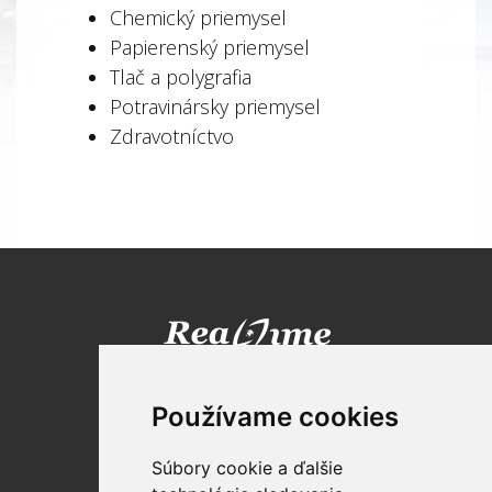
Chemický priemysel
Papierenský priemysel
Tlač a polygrafia
Potravinársky priemysel
Zdravotníctvo
Realtime TECHNOLOGIES SK , s.r.o.
Technická 5
Používame cookies
821 04 Bratislava
Súbory cookie a ďalšie
Tel: +421 2 2120 1800