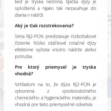
keď je tryska nečinná, špička dýzy je
sploštená a nijako tak nezasahuje do
diania v nádrži.
Aký je tlak rozstrekovania?
Séria RJ2-PON predstavuje nízkotlakové
čistenie. Nízko otáčkové rotačné dýzy
efektívne vyčistia vnútro nádrže alebo
potrubia.
Pre ktorý priemysel je tryska
vhodná?
Vzhľadom na to, že dýza RJ2-PON je
vytvorená z vysokoodolného
chemického a hygienického materiálu, je
vhodná pre tieto priemyselné odvetvia: