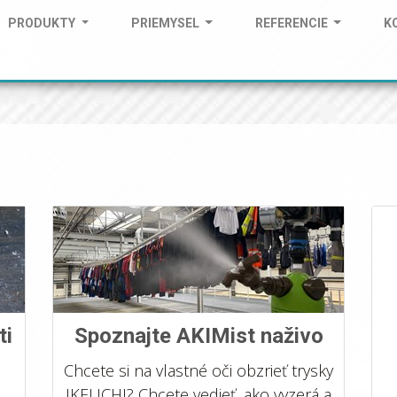
PRODUKTY
PRIEMYSEL
REFERENCIE
K
ti
Spoznajte AKIMist naživo
Chcete si na vlastné oči obzrieť trysky
IKEUCHI? Chcete vedieť, ako vyzerá a