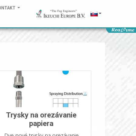
ONTAKT
Trysky na orezávanie
papiera
Dve nové trysky na orezávanie