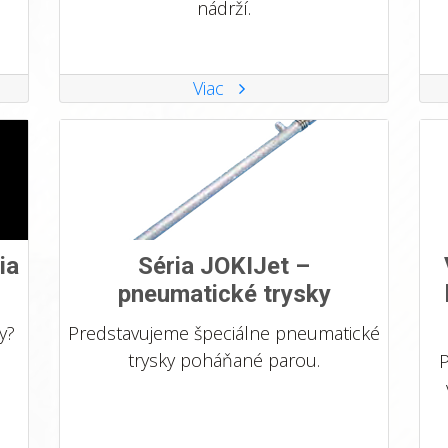
nádrží.
Viac
ia
Séria JOKIJet –
pneumatické trysky
y?
Predstavujeme špeciálne pneumatické
trysky poháňané parou.
P