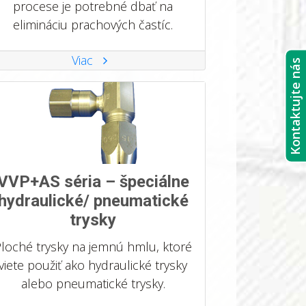
procese je potrebné dbať na
elimináciu prachových častíc.
Viac
Kontaktujte nás
VVP+AS séria – špeciálne
hydraulické/ pneumatické
trysky
loché trysky na jemnú hmlu, ktoré
viete použiť ako hydraulické trysky
alebo pneumatické trysky.