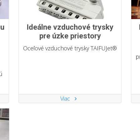
ou
Ideálne vzduchové trysky
pre úzke priestory
Oceľové vzduchové trysky TAIFUJet®
p
ú
Viac