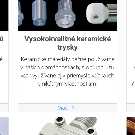
nú
Vysokokvalitné keramické
trysky
né
Keramické materiály bežne používame
v našich domácnostiach, s obľubou sú
však využívané aj v priemysle vďaka ich
unikátnym vlastnostiam.
č
Viac