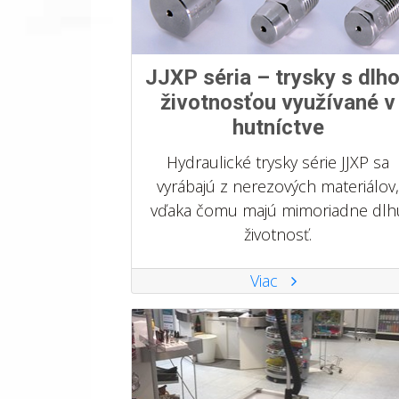
JJXP séria – trysky s dlh
životnosťou využívané v
hutníctve
Hydraulické trysky série JJXP sa
vyrábajú z nerezových materiálov,
vďaka čomu majú mimoriadne dlh
životnosť.
Viac