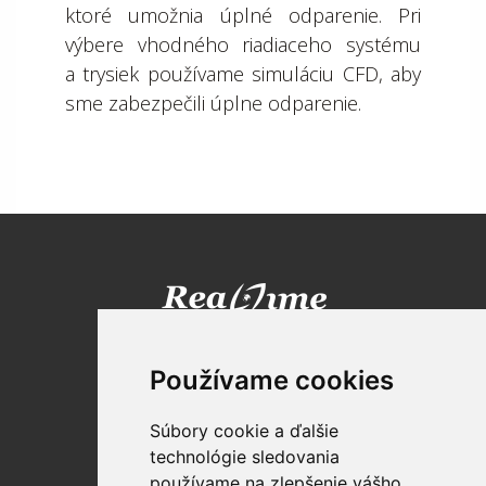
ktoré umožnia úplné odparenie. Pri
výbere vhodného riadiaceho systému
a trysiek používame simuláciu CFD, aby
sme zabezpečili úplne odparenie.
Realtime TECHNOLOGIES SK , s.r.o.
Technická 5
Používame cookies
821 04 Bratislava
Súbory cookie a ďalšie
Tel: +421 2 2120 1800
technológie sledovania
E-mail:
info@realtimetec.sk
používame na zlepšenie vášho